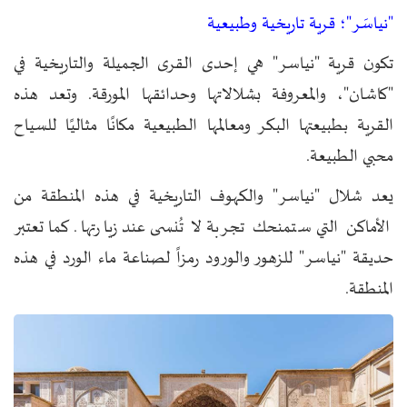
"نياسَر"؛ قرية تاريخية وطبيعية
تكون قرية "نياسر" هي إحدى القرى الجميلة والتاريخية في
"كاشان"، والمعروفة بشلالاتها وحدائقها المورقة. وتعد هذه
القرية بطبيعتها البكر ومعالمها الطبيعية مكانًا مثاليًا للسياح
محبي الطبيعة.
يعد شلال "نياسر" والكهوف التاريخية في هذه المنطقة من
الأماكن التي ستمنحك تجربة لا تُنسى عند زيارتها. كما تعتبر
حديقة "نياسر" للزهور والورود رمزاً لصناعة ماء الورد في هذه
المنطقة.