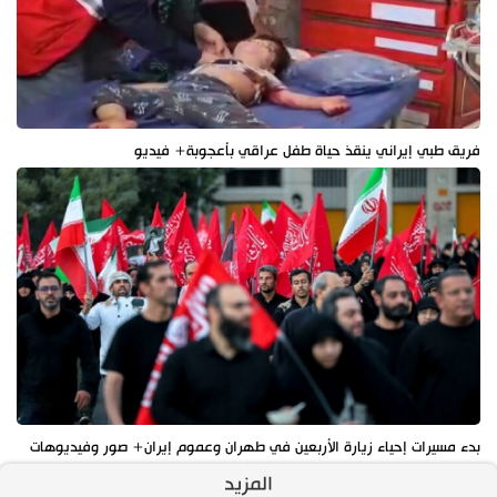
فريق طبي إيراني ينقذ حياة طفل عراقي بأعجوبة+ فيديو
بدء مسيرات إحياء زيارة الأربعين في طهران وعموم إيران+ صور وفيديوهات
المزيد