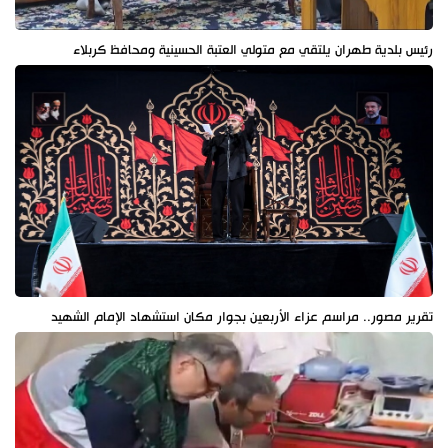
رئيس بلدية طهران يلتقي مع متولي العتبة الحسينية ومحافظ كربلاء
تقرير مصور.. مراسم عزاء الأربعين بجوار مكان استشهاد الإمام الشهيد