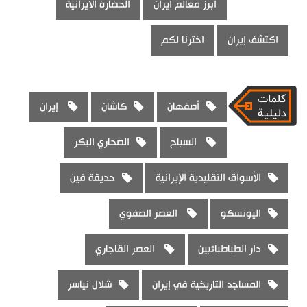
ابرز معالم ايران
الحضارة الايرانية
اكتشف إيران
اخترنا لكم
أصفهان
كاشان
إيران
السياح
الصحاري البكر
الأسواق التقليدية الإيرانية
حديقة فين
اليونسكو
العصر الصفوي
دار الطباطبائيين
العصر القاجاري
المساجد التاريخية في إيران
شلال نياسر