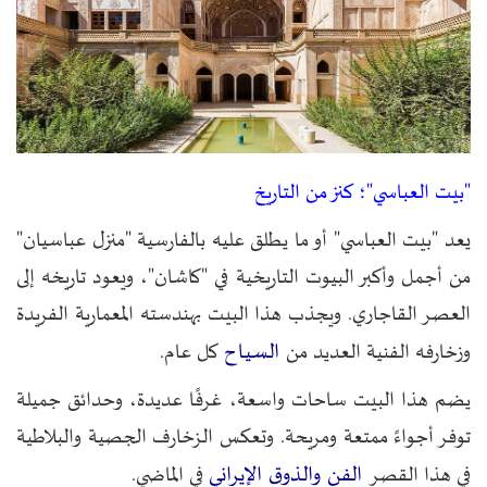
"بيت العباسي"؛ كنز من التاريخ
يعد "بيت العباسي" أو ما يطلق عليه بالفارسية "منزل عباسيان"
من أجمل وأكبر البيوت التاريخية في "كاشان"، ويعود تاريخه إلى
العصر القاجاري. ويجذب هذا البيت بهندسته المعمارية الفريدة
السياح
وزخارفه الفنية العديد من
كل عام.
يضم هذا البيت ساحات واسعة، غرفًا عديدة، وحدائق جميلة
توفر أجواءً ممتعة ومريحة. وتعكس الزخارف الجصية والبلاطية
الفن والذوق الإيراني
في هذا القصر
في الماضي.