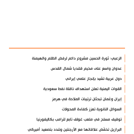
آخر الأخبار
الأكثر مشاهدة
الزعبي: ثورة الحسين مشروع دائم لرفض الظلم والهيمنة
عدوان واسع على مخيم قلنديا شمال القدس
دول عربية تشيد بإنجاز علمي إيراني
القوات اليمنية تعلن استهداف ناقلة نفط سعودية
إيران وعُمان تبحثان ترتيبات الملاحة في هرمز
السوائل النانوية تعزز كفاءة المحولات
توقيف مسلح في ملعب غولف تابع لترامب بكاليفورنيا
البرازيل تخفّض علاقاتها مع الأرجنتين وتندد بتصعيد أميركي