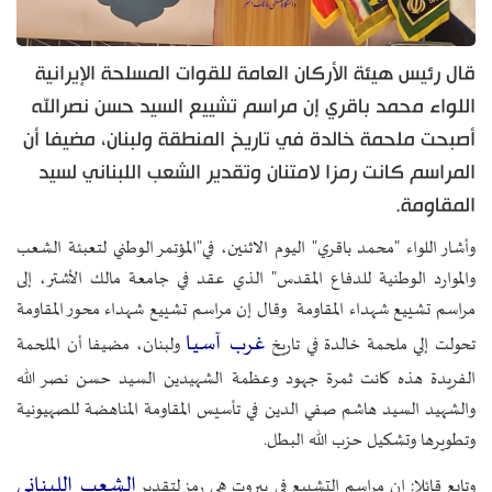
قال رئيس هيئة الأركان العامة للقوات المسلحة الإيرانية
اللواء محمد باقري إن مراسم تشييع السيد حسن نصرالله
أصبحت ملحمة خالدة في تاريخ المنطقة ولبنان، مضيفا أن
المراسم كانت رمزا لامتنان وتقدير الشعب اللبناني لسيد
المقاومة.
وأشار اللواء "محمد باقري" اليوم الاثنين، في"المؤتمر الوطني لتعبئة الشعب
والموارد الوطنية للدفاع المقدس" الذي عقد في جامعة مالك الأشتر، إلى
مراسم تشييع شهداء المقاومة وقال إن مراسم تشييع شهداء محور المقاومة
غرب آسيا
تحولت إلي ملحمة خالدة في تاريخ
ولبنان، مضيفا أن الملحمة
الفريدة هذه كانت ثمرة جهود وعظمة الشهيدين السيد حسن نصر الله
والشهيد السيد هاشم صفي الدين في تأسيس المقاومة المناهضة للصهيونية
وتطويرها وتشكيل حزب الله البطل.
الشعب اللبناني
وتابع قائلا: إن مراسم التشييع في بيروت هي رمز لتقدير