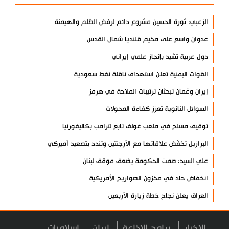
الزعبي: ثورة الحسين مشروع دائم لرفض الظلم والهيمنة
عدوان واسع على مخيم قلنديا شمال القدس
دول عربية تشيد بإنجاز علمي إيراني
القوات اليمنية تعلن استهداف ناقلة نفط سعودية
إيران وعُمان تبحثان ترتيبات الملاحة في هرمز
السوائل النانوية تعزز كفاءة المحولات
توقيف مسلح في ملعب غولف تابع لترامب بكاليفورنيا
البرازيل تخفّض علاقاتها مع الأرجنتين وتندد بتصعيد أميركي
علي السيد: صمت الحكومة يضعف موقف لبنان
انخفاض حاد في مخزون الصواريخ الأمريكية
العراق يعلن نجاح خطة زيارة الأربعين
رضائي: إيران جاهزة للدفاع عن سيادتها
الاخبار
برامج الاذاعة
ايران
اسلاميات