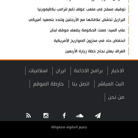
توقيف مسلح في ملعب غولف تابع لترامب بكاليفورنيا
البرازيل تخفّض علاقاتها مع الأرجنتين وتندد بتصعيد أميركي
علي السيد: صمت الحكومة يضعف موقف لبنان
انخفاض حاد في مخزون الصواريخ الأمريكية
العراق يعلن نجاح خطة زيارة الأربعين
رضائي: إيران جاهزة للدفاع عن سيادتها
الاخبار
برامج الاذاعة
ايران
اسلاميات
رئيس بلدية طهران يلتقي مع متولي العتبة الحسينية ومحافظ كربلاء
تقرير مصور.. مراسم عزاء الأربعين بجوار مكان استشهاد الإمام
البث المباشر
اتصل بنا
خارطة الموقع
الشهيد
من نحن
فريق طبي إيراني ينقذ حياة طفل عراقي بأعجوبة+ فيديو
الشيخ قاسم: المقاومة مستمرة ما دام الاحتلال موجودا
حمادة: إيران تشكل لاعبا رئيسا على خارطة العالم
جميع الحقوق محفوظة
حشود مليونية تواصل مراسيم الزيارة الأربعينية في كربلاء