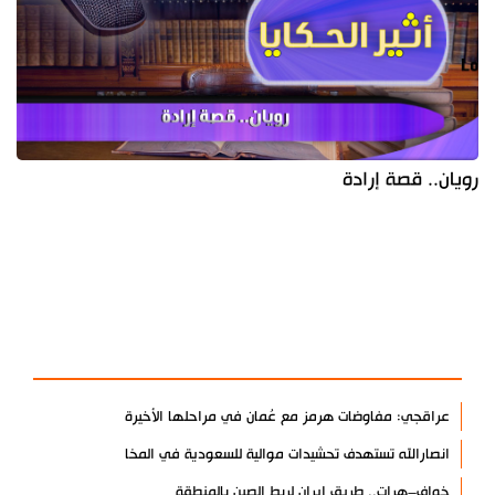
رويان.. قصة إرادة
آخر الأخبار
الأكثر مشاهدة
عراقجي: مفاوضات هرمز مع عُمان في مراحلها الأخيرة
انصارالله تستهدف تحشيدات موالية للسعودية في المخا
خواف–هرات.. طريق إيران لربط الصين بالمنطقة