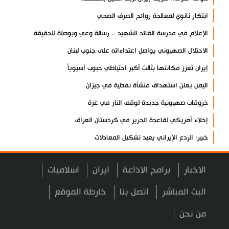
ابتكار نانوي لمعالجة روائح الصرف الصحي
الإعلام في مدرسة القائد الشهيد .. رسالة وعي وبوصلة للحقيقة
الاحتلال الصهيوني يواصل اعتداءاته على جنوب لبنان
إيران تعزز مكانتها بثالث أكبر احتياطي حبوب آسيوياً
اليمن يعلن استهداف منشأة نفطية في جيزان
خروقات صهيونية جديدة لوقف النار في غزة
إخلاء أمريكي لقاعدة الحرير في كردستان العراق
خبير: الردع الإيراني يعيد تشكيل المعادلات
فشل مخططات إسرائيل لزعزعة إيران والمقاومة
الاخبار
برامج الاذاعة
ايران
اسلاميات
انطلاق فعاليات المؤتمر العلمي الدولي العاشر لزيارة الأربعين
العراق يعطل الدوام الرسمي الأربعاء المقبل
البث المباشر
اتصل بنا
خارطة الموقع
مسؤول عسكري: نظامنا القائم في مضيق هرمز لا رجعة عنه
من نحن
سيرة الشهداء المدافعين عن المراقد المقدسة في رحاب الثقافة