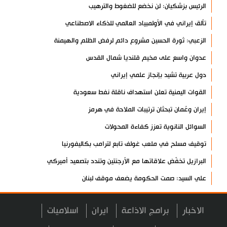
الرئيس بزشكيان: لن نخضع للضغوط والترهيب
تألق إيراني في الأولمبياد العالمي للذكاء الاصطناعي
الزعبي: ثورة الحسين مشروع دائم لرفض الظلم والهيمنة
عدوان واسع على مخيم قلنديا شمال القدس
دول عربية تشيد بإنجاز علمي إيراني
القوات اليمنية تعلن استهداف ناقلة نفط سعودية
إيران وعُمان تبحثان ترتيبات الملاحة في هرمز
السوائل النانوية تعزز كفاءة المحولات
توقيف مسلح في ملعب غولف تابع لترامب بكاليفورنيا
البرازيل تخفّض علاقاتها مع الأرجنتين وتندد بتصعيد أميركي
علي السيد: صمت الحكومة يضعف موقف لبنان
انخفاض حاد في مخزون الصواريخ الأمريكية
الاخبار
برامج الاذاعة
ايران
اسلاميات
العراق يعلن نجاح خطة زيارة الأربعين