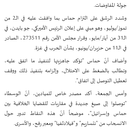
جولة المفاوضات.
وشدد الرشق على التزام حماس بما وافقت عليه في الـ2 من
تموز/يوليو، وهو مبني على إعلان الرئيس الأميركي، جو بايدن، في
الـ31 من أيار/مايو، وقرار مجلس الأمن رقم 273511، الصادر
في الـ11 من حزيران/يونيو، بشأن الحرب في غزة.
وأضاف أنّ حماس "تؤكد جاهزيتها لتنفيذ ما اتفق عليه،
وتطالب بالضغط على الاحتلال، وإلزامه بتنفيذ ذلك ووقف
تعطيل التوصل إلى اتفاق".
وأمس الجمعة، أكد مصدر خاص للميادين، أنّ الوسطاء
"توصلوا إلى صيغ جديدة في مقاربات للقضايا الخلافية بين
حماس وإسرائيل"، موضحاً أنّ هذه النقاط تدور حول
الانسحاب من "نتساريم" و"فيلادلفيا" ومعبر رفح، والأسرى.