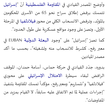
المقاومة الفلسطينية
إسرائيل
وأوضح المصدر القيادي في
أنّ "
تتمسك برفض إطلاق سراح نحو 65 من الأسرى المحكومين
فيلادلفيا
بالمؤبَّد، وترفض الانسحاب الكلي من محور
في المرحلة
الأولى، وتصرّ على وجود مواقع عسكرية على طول الحدود".
البعثة الدولية
كما تصرّ "إسرائيل" على "وجود
EUBAN في
معبر رفح، كشرط للانسحاب منه وتشغيله"، بحسب ما أكد
مصدر الميادين.
بدوره، جدّد القيادي في حركة حماس، أسامة حمدان، الموقف
الاحتلال الإسرائيلي
الرافض لبقاء سيطرة
على محوري
"فيلادلفيا" و"نتساريم" ومعبر رفح، مؤكداً تمسك المقاومة بتنفيذ
"إجراءات عملية لما تم الاتفاق عليه سابقاً، لا القيام بمزيد من
المفاوضات".