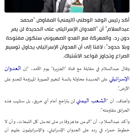
أكد رئيس الوفد الوطني (اليمني) المفاوض "محمد
عبدالسلام" أن "العدوان الإسرائيلي على الحديدة لن يمر
دون رد، والمعركة مع العدو الصهيوني ستكون مفتوحة
وبلا حدود"؛ لافتا إلى أن العدوان الإسرائيلي يحاول توسيع
الصراع وتجاوز قواعد الاشتباك.
العدوان
وقال عبدالسلام في مقابلة مع قناة "الجزيرة" يوم الأحد، "إن
الإسرائيلي
على الحديدة محاولة يائسة لتغيير الصورة المهزومة للعدو على
الأرض".
الشعب اليمني
وأضاف، أن “
لن يتراجع أمام أي حريق، بل ستلهب هذه
الحرائق مقاومته”.
وأكد عبدالسلام، أن "اليمن جاهز وقادر على تحمل كل التبعات، وأن لا
خطوط حمراء في رده على العدوان الإسرائيلي، والإسرائيليون عليهم أن