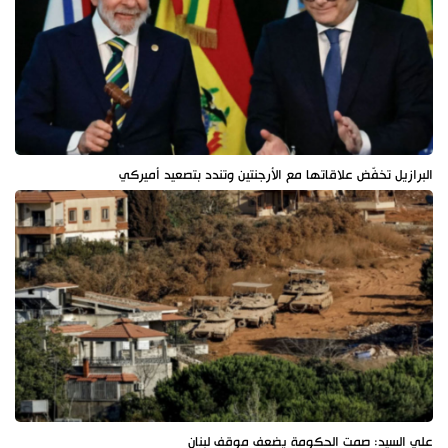
البرازيل تخفّض علاقاتها مع الأرجنتين وتندد بتصعيد أميركي
علي السيد: صمت الحكومة يضعف موقف لبنان