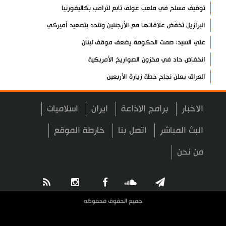
توقيف مسلح في ملعب غولف تابع لترامب بكاليفورنيا
البرازيل تخفّض علاقاتها مع الأرجنتين وتندد بتصعيد أميركي
علي السيد: صمت الحكومة يضعف موقف لبنان
انخفاض حاد في مخزون الصواريخ الأمريكية
العراق يعلن نجاح خطة زيارة الأربعين
رضائي: إيران جاهزة للدفاع عن سيادتها
الاخبار
برامج الاذاعة
ايران
اسلاميات
رئيس بلدية طهران يلتقي مع متولي العتبة الحسينية ومحافظ كربلاء
تقرير مصور.. مراسم عزاء الأربعين بجوار مكان استشهاد الإمام
البث المباشر
اتصل بنا
خارطة الموقع
الشهيد
من نحن
فريق طبي إيراني ينقذ حياة طفل عراقي بأعجوبة+ فيديو
الشيخ قاسم: المقاومة مستمرة ما دام الاحتلال موجودا
حمادة: إيران تشكل لاعبا رئيسا على خارطة العالم
جميع الحقوق محفوظة
حشود مليونية تواصل مراسيم الزيارة الأربعينية في كربلاء