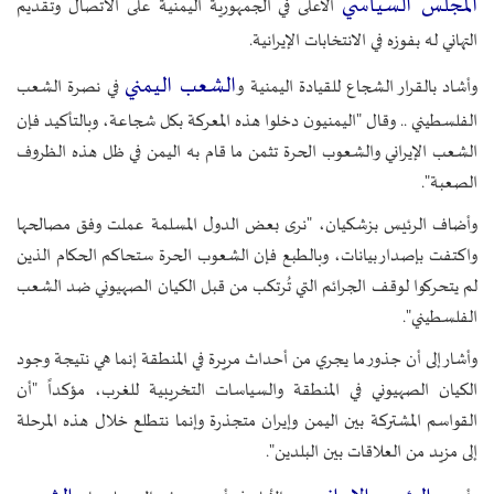
المجلس السياسي
الأعلى في الجمهورية اليمنية على الاتصال وتقديم
التهاني له بفوزه في الانتخابات الإيرانية.
الشعب اليمني
وأشاد بالقرار الشجاع للقيادة اليمنية و
في نصرة الشعب
الفلسطيني .. وقال "اليمنيون دخلوا هذه المعركة بكل شجاعة، وبالتأكيد فإن
الشعب الإيراني والشعوب الحرة تثمن ما قام به اليمن في ظل هذه الظروف
الصعبة".
وأضاف الرئيس بزشكيان، "نرى بعض الدول المسلمة عملت وفق مصالحها
واكتفت بإصدار بيانات، وبالطبع فإن الشعوب الحرة ستحاكم الحكام الذين
لم يتحركوا لوقف الجرائم التي تُرتكب من قبل الكيان الصهيوني ضد الشعب
الفلسطيني".
وأشار إلى أن جذور ما يجري من أحداث مريرة في المنطقة إنما هي نتيجة وجود
الكيان الصهيوني في المنطقة والسياسات التخريبية للغرب، مؤكداً "أن
القواسم المشتركة بين اليمن وإيران متجذرة وإنما نتطلع خلال هذه المرحلة
إلى مزيد من العلاقات بين البلدين".