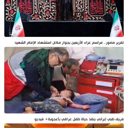
تقرير مصور.. مراسم عزاء الأربعين بجوار مكان استشهاد الإمام الشهيد
فريق طبي إيراني ينقذ حياة طفل عراقي بأعجوبة+ فيديو