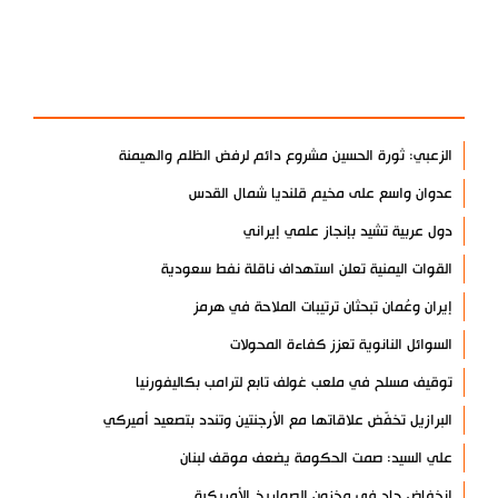
آخر الأخبار
الأكثر مشاهدة
الزعبي: ثورة الحسين مشروع دائم لرفض الظلم والهيمنة
عدوان واسع على مخيم قلنديا شمال القدس
دول عربية تشيد بإنجاز علمي إيراني
القوات اليمنية تعلن استهداف ناقلة نفط سعودية
إيران وعُمان تبحثان ترتيبات الملاحة في هرمز
السوائل النانوية تعزز كفاءة المحولات
توقيف مسلح في ملعب غولف تابع لترامب بكاليفورنيا
البرازيل تخفّض علاقاتها مع الأرجنتين وتندد بتصعيد أميركي
علي السيد: صمت الحكومة يضعف موقف لبنان
انخفاض حاد في مخزون الصواريخ الأمريكية