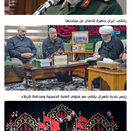
رضائي: إيران جاهزة للدفاع عن سيادتها
رئيس بلدية طهران يلتقي مع متولي العتبة الحسينية ومحافظ كربلاء