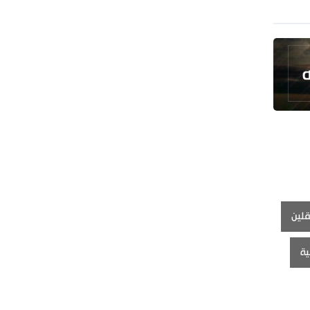
رئيس بلدية طهران يلتقي مع متولي
العتبة الحسينية ومحافظ كربلاء
تقرير مصور.. مراسم عزاء الأربعين بجوار
مكان استشهاد الإمام الشهيد
فريق طبي إيراني ينقذ حياة طفل عراقي
بأعجوبة+ فيديو
الشيخ قاسم: المقاومة مستمرة ما دام
الاحتلال موجودا
حمادة: إيران تشكل لاعبا رئيسا على
خارطة العالم
حشود مليونية تواصل مراسيم الزيارة
لين
الأربعينية في كربلاء
ية
اللجنة التجارية المشتركة بين إيران
وباكستان تبدأ أعمالها
بدء مسيرات إحياء زيارة الأربعين في