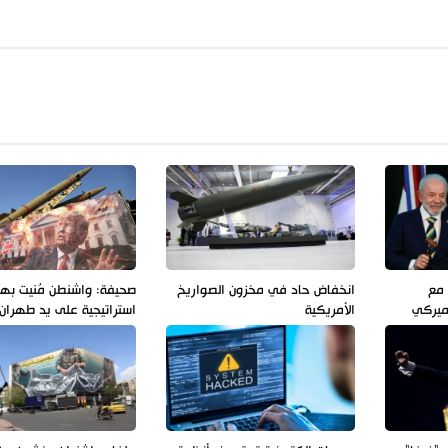
 مع
انخفاض حاد في مخزون الصواريخ
صحيفة: واشنطن مُنيت به
أميركي
الأمريكية
استراتيجية على يد طهران