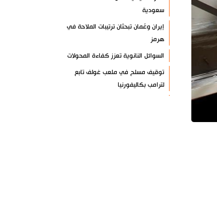
سعودية
إيران وعُمان تبحثان ترتيبات الملاحة في
هرمز
السوائل النانوية تعزز كفاءة المحولات
توقيف مسلح في ملعب غولف تابع
لترامب بكاليفورنيا
البرازيل تخفّض علاقاتها مع الأرجنتين
وتندد بتصعيد أميركي
علي السيد: صمت الحكومة يضعف موقف
لبنان
انخفاض حاد في مخزون الصواريخ
الأمريكية
العراق يعلن نجاح خطة زيارة الأربعين
رضائي: إيران جاهزة للدفاع عن سيادتها