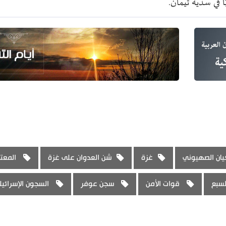
يان الصهيوني
غزة
شن العدوان على غزة
المعتق
لسبع
قوات الأمن
سجن عوفر
السجون الإسرائيل