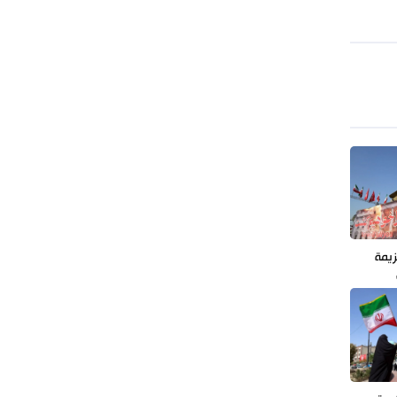
طهران وعموم إيران+ صور وفيديوهات
زيمة