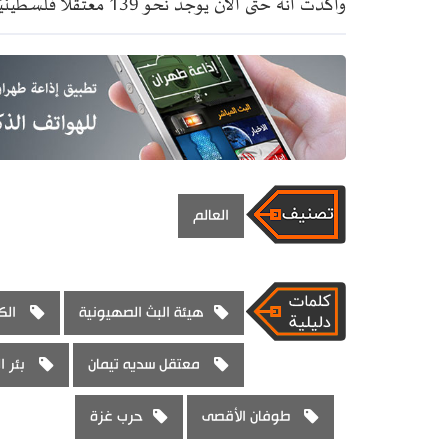
وأكدت أنه حتى الآن يوجد نحو 139 معتقلا فلسطينيًا في سديه تيمان.
العالم
هيئة البث الصهيونية
الك
معتقل سديه تيمان
بئر ا
طوفان الأقصى
حرب غزة