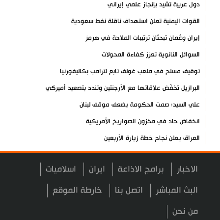
دول عربية تشيد بإنجاز علمي إيراني
القوات اليمنية تعلن استهداف ناقلة نفط سعودية
إيران وعُمان تبحثان ترتيبات الملاحة في هرمز
السوائل النانوية تعزز كفاءة المحولات
توقيف مسلح في ملعب غولف تابع لترامب بكاليفورنيا
البرازيل تخفّض علاقاتها مع الأرجنتين وتندد بتصعيد أميركي
علي السيد: صمت الحكومة يضعف موقف لبنان
انخفاض حاد في مخزون الصواريخ الأمريكية
العراق يعلن نجاح خطة زيارة الأربعين
رضائي: إيران جاهزة للدفاع عن سيادتها
الاخبار
برامج الاذاعة
ايران
اسلاميات
رئيس بلدية طهران يلتقي مع متولي العتبة الحسينية ومحافظ كربلاء
تقرير مصور.. مراسم عزاء الأربعين بجوار مكان استشهاد الإمام
البث المباشر
اتصل بنا
خارطة الموقع
الشهيد
من نحن
فريق طبي إيراني ينقذ حياة طفل عراقي بأعجوبة+ فيديو