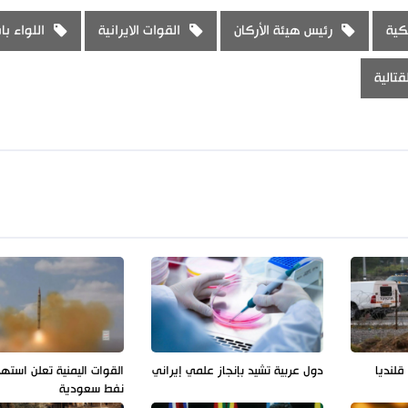
كية
رئيس هيئة الأركان
القوات الايرانية
اللواء با
قتالية
لنديا
دول عربية تشيد بإنجاز علمي إيراني
القوات اليمنية تعلن استه
نفط سعودية