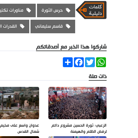
حرس الثورة
مناورات تكتي
قاسم سليماني
القدرات ال
شاركوا هذا الخبر مع أصدقائكم
Share
Facebook
Twitter
WhatsApp
ذات صلة
الزعبي: ثورة الحسين مشروع دائم
عدوان واسع على مخيم ق
لرفض الظلم والهيمنة
شمال القدس