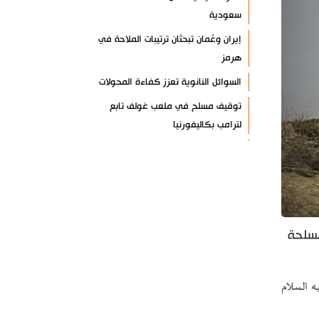
سعودية
إيران وعُمان تبحثان ترتيبات الملاحة في
هرمز
السوائل النانوية تعزز كفاءة المحولات
توقيف مسلح في ملعب غولف تابع
لترامب بكاليفورنيا
البرازيل تخفّض علاقاتها مع الأرجنتين
وتندد بتصعيد أميركي
علي السيد: صمت الحكومة يضعف موقف
لبنان
مسلحة
انخفاض حاد في مخزون الصواريخ
الأمريكية
العراق يعلن نجاح خطة زيارة الأربعين
ه السلام
رضائي: إيران جاهزة للدفاع عن سيادتها