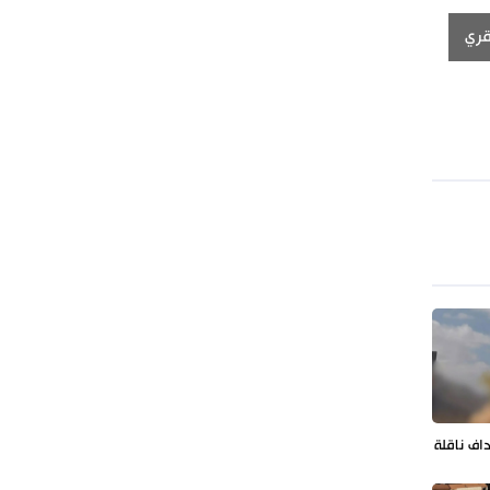
طهران وعموم إيران+ صور وفيديوهات
قري
داف ناقلة