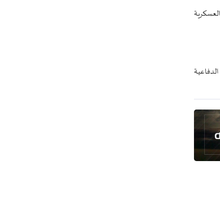
رئيس بلدية طهران يلتقي مع متولي
العسكرية
العتبة الحسينية ومحافظ كربلاء
تقرير مصور.. مراسم عزاء الأربعين بجوار
مكان استشهاد الإمام الشهيد
فريق طبي إيراني ينقذ حياة طفل عراقي
الدفاعية
بأعجوبة+ فيديو
الشيخ قاسم: المقاومة مستمرة ما دام
الاحتلال موجودا
حمادة: إيران تشكل لاعبا رئيسا على
خارطة العالم
حشود مليونية تواصل مراسيم الزيارة
الأربعينية في كربلاء
اللجنة التجارية المشتركة بين إيران
وباكستان تبدأ أعمالها
بدء مسيرات إحياء زيارة الأربعين في