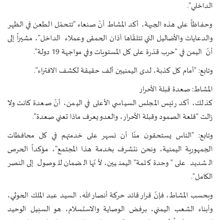
الداخلي".
وحفاظاً على هذه الجبهة، أكد المشاط أنّ صنعاء "تتحمّل الطعن في الظهر
والدعايات والأضاليل التي تتلقّاها آذان الحمقى وعملاء الداخل"، مشيراً إلى
أنّ اليمن في "حرب قذرة على كل المستويات وفي مواجهة 19 دولة".
وتابع: "أمام كل كذبة، لدى اليمنيين ألف حقيقة لكشف الافتراء".
المشاط: صعدة قبلة الأحرار
كذلك، أكد رئيس المجلس السياسي الأعلى في اليمن، أنّ صعدة كانت ولا
زالت "قلعة الصمود وقبلة الأحرار، والعدو يعرف ماذا تعني صعدة".
وتابع: "الناس يستحقون منّا أن نسهر على خدمتهم في كل محافظات
الجمهورية اليمنية، ونحن نتشرف بخدمة هذا المجتمع"، مؤكداً الحرص
الشديد على "وحدة كلمة" اليمنيين، لأنّها الضمان للوصول إلى النصر
الكامل".
وبحسب المشاط، فإنّ قرار قائد حركة أنصار الله، السيد عبد الملك الحوثي،
وأبناء الشعب اليمني، برفض الوصاية والاستسلام، هو السبيل الوحيد