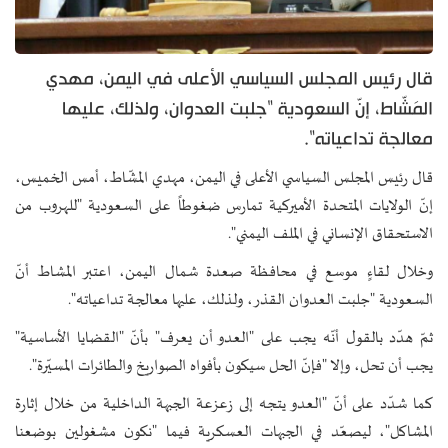
قال رئيس المجلس السياسي الأعلى في اليمن، مهدي
المَشّاط، إنّ السعودية "جلبت العدوان، ولذلك، عليها
معالجة تداعياته".
قال رئيس المجلس السياسي الأعلى في اليمن، مهدي المشّاط، أمس الخميس،
إنّ الولايات المتحدة الأميركية تمارس ضغوطاً على السعودية "للهروب من
الاستحقاق الإنساني في الملف اليمني".
وخلال لقاءٍ موسع في محافظة صعدة شمال اليمن، اعتبر المشاط أنّ
السعودية "جلبت العدوان القذر، ولذلك، عليها معالجة تداعياته".
ثمّ هدّد بالقول أنّه يجب على "العدو أن يعرف" بأنّ "القضايا الأساسية"
يجب أن تحل، وإلا "فإنّ الحل سيكون بأفواه الصواريخ والطائرات المسيّرة".
كما شدّد على أنّ "العدو يتجه إلى زعزعة الجبهة الداخلية من خلال إثارة
المشاكل"، ليصعّد في الجبهات العسكرية فيما "نكون مشغولين بوضعنا