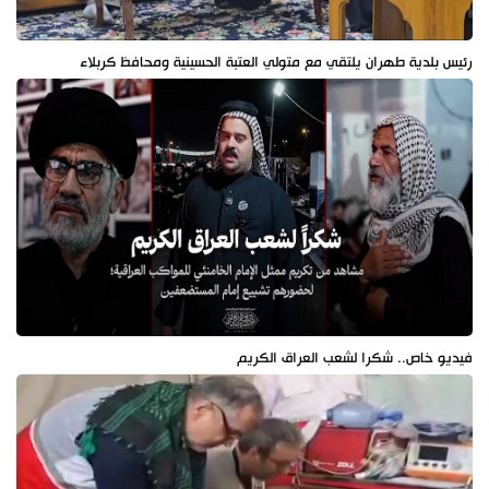
رئيس بلدية طهران يلتقي مع متولي العتبة الحسينية ومحافظ كربلاء
فيديو خاص.. شكرا لشعب العراق الكريم