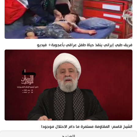
فريق طبي إيراني ينقذ حياة طفل عراقي بأعجوبة+ فيديو
الشيخ قاسم: المقاومة مستمرة ما دام الاحتلال موجودا
المزيد