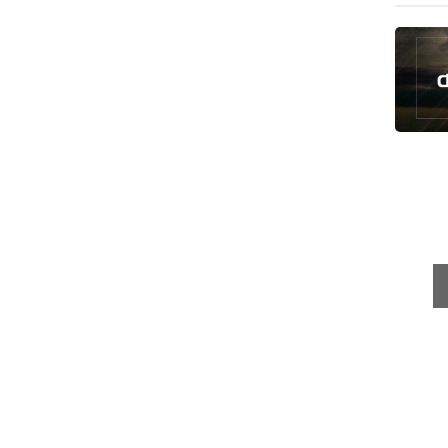
رئيس بلدية طهران يلتقي مع متولي
العتبة الحسينية ومحافظ كربلاء
تقرير مصور.. مراسم عزاء الأربعين بجوار
مكان استشهاد الإمام الشهيد
فريق طبي إيراني ينقذ حياة طفل عراقي
بأعجوبة+ فيديو
الشيخ قاسم: المقاومة مستمرة ما دام
الاحتلال موجودا
حمادة: إيران تشكل لاعبا رئيسا على
خارطة العالم
حشود مليونية تواصل مراسيم الزيارة
الأربعينية في كربلاء
اللجنة التجارية المشتركة بين إيران
وباكستان تبدأ أعمالها
بدء مسيرات إحياء زيارة الأربعين في