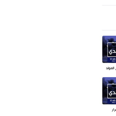
طهران وعموم إيران+ صور وفيديوهات
المولد
رار