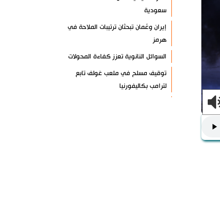
سعودية
إيران وعُمان تبحثان ترتيبات الملاحة في
هرمز
السوائل النانوية تعزز كفاءة المحولات
توقيف مسلح في ملعب غولف تابع
لترامب بكاليفورنيا
البرازيل تخفّض علاقاتها مع الأرجنتين
وتندد بتصعيد أميركي
علي السيد: صمت الحكومة يضعف موقف
لبنان
انخفاض حاد في مخزون الصواريخ
الأمريكية
العراق يعلن نجاح خطة زيارة الأربعين
رضائي: إيران جاهزة للدفاع عن سيادتها