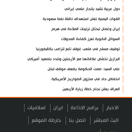
دول عربية تشيد بإنجاز علمي إيراني
القوات اليمنية تعلن استهداف ناقلة نفط سعودية
إيران وعُمان تبحثان ترتيبات الملاحة في هرمز
السوائل النانوية تعزز كفاءة المحولات
توقيف مسلح في ملعب غولف تابع لترامب بكاليفورنيا
البرازيل تخفّض علاقاتها مع الأرجنتين وتندد بتصعيد أميركي
علي السيد: صمت الحكومة يضعف موقف لبنان
انخفاض حاد في مخزون الصواريخ الأمريكية
العراق يعلن نجاح خطة زيارة الأربعين
رضائي: إيران جاهزة للدفاع عن سيادتها
الاخبار
برامج الاذاعة
ايران
اسلاميات
رئيس بلدية طهران يلتقي مع متولي العتبة الحسينية ومحافظ كربلاء
تقرير مصور.. مراسم عزاء الأربعين بجوار مكان استشهاد الإمام
البث المباشر
اتصل بنا
خارطة الموقع
الشهيد