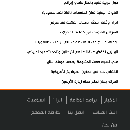
دول عربية تشيد بإنجاز علمي إيراني
القوات اليمنية تعلن استهداف ناقلة نفط سعودية
إيران وعُمان تبحثان ترتيبات الملاحة في هرمز
السوائل النانوية تعزز كفاءة المحولات
توقيف مسلح في ملعب غولف تابع لترامب بكاليفورنيا
البرازيل تخفّض علاقاتها مع الأرجنتين وتندد بتصعيد أميركي
علي السيد: صمت الحكومة يضعف موقف لبنان
انخفاض حاد في مخزون الصواريخ الأمريكية
العراق يعلن نجاح خطة زيارة الأربعين
رضائي: إيران جاهزة للدفاع عن سيادتها
الاخبار
برامج الاذاعة
ايران
اسلاميات
رئيس بلدية طهران يلتقي مع متولي العتبة الحسينية ومحافظ كربلاء
تقرير مصور.. مراسم عزاء الأربعين بجوار مكان استشهاد الإمام
البث المباشر
اتصل بنا
خارطة الموقع
الشهيد
من نحن
فريق طبي إيراني ينقذ حياة طفل عراقي بأعجوبة+ فيديو