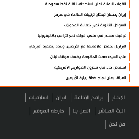
القوات اليمنية تعلن استهداف ناقلة نفط سعودية
إيران وعُمان تبحثان ترتيبات الملاحة في هرمز
السوائل النانوية تعزز كفاءة المحولات
توقيف مسلح في ملعب غولف تابع لترامب بكاليفورنيا
البرازيل تخفّض علاقاتها مع الأرجنتين وتندد بتصعيد أميركي
علي السيد: صمت الحكومة يضعف موقف لبنان
انخفاض حاد في مخزون الصواريخ الأمريكية
العراق يعلن نجاح خطة زيارة الأربعين
رضائي: إيران جاهزة للدفاع عن سيادتها
الاخبار
برامج الاذاعة
ايران
اسلاميات
رئيس بلدية طهران يلتقي مع متولي العتبة الحسينية ومحافظ كربلاء
تقرير مصور.. مراسم عزاء الأربعين بجوار مكان استشهاد الإمام
البث المباشر
اتصل بنا
خارطة الموقع
الشهيد
من نحن
فريق طبي إيراني ينقذ حياة طفل عراقي بأعجوبة+ فيديو
الشيخ قاسم: المقاومة مستمرة ما دام الاحتلال موجودا