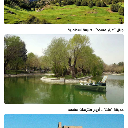
جبال "هزار مسجد".. طبيعة أسطورية
حديقة "ملت".. أروع منتزهات مشهد