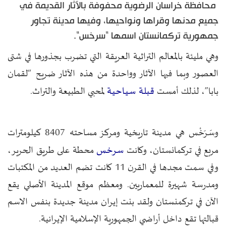
محافظة خراسان الرضوية محفوفة بالآثار القديمة في
جميع مدنها وقراها ونواحيها، وفيها مدينة تجاور
جمهورية تركمانستان اسمها "سرخس".
وهي مليئة بالمعالم التراثية العريقة التي تضرب بجذورها في شتى
العصور وبما فيها الآثار وواحدة من هذه الآثار ضريح “لقمان
قبلة سياحية
بابا”، لذلك أمست
لمحبي الطبيعة والتراث.
وسَرَخْس هي مدينة تاريخية ومركز مساحته 8407 كيلومترات
سرخس
مربع في تركمانستان، وكانت
محطة على طريق الحرير،
وفي سمت مجدها في القرن 11 كانت تضم العديد من المكتبات
ومدرسة شهيرة للمعماريين. ومعظم موقع المدينة الأصلي يقع
الآن في تركمنستان ولقد بنت إيران مدينة جديدة بنفس الاسم
قبالتها تقع داخل أراضي الجمهورية الإسلامية الإيرانية.