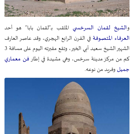
الشيخ لقمان السرخسي
و
الملقب بـ”لقمان بابا” هو أحد
العرفاء المتصوفة
في القرن الرابع الهجري، وقد عاصر العارف
الشهير الشيخ سعيد أبي الخير، وتقع مقبرته اليوم على مسافة 3
فن معماري
كم من مركز مدينة سرخس، وهي مشيدة في إطار
جميل
وفريد من نوعه.