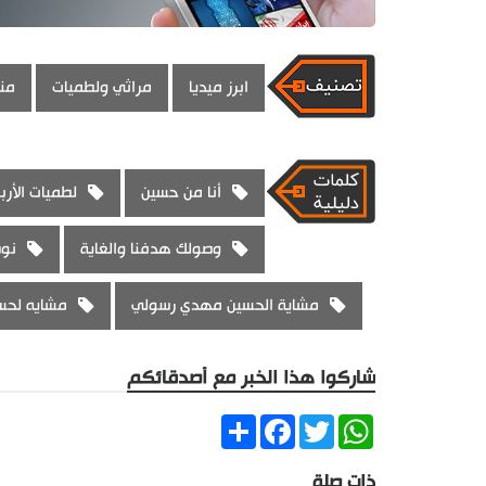
ابرز ميديا
مراثي ولطميات
من
أنا من حسين
لطميات الأرب
وصولك هدفنا والغاية
نوص
مشاية الحسين مهدي رسولي
مشايه لحس
شاركوا هذا الخبر مع أصدقائكم
Share
Facebook
Twitter
WhatsApp
ذات صلة