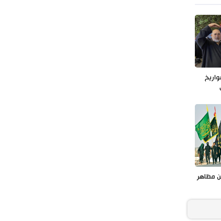
طهران وعموم إيران+ صور وفيديوهات
صواريخ
ن مظاهر