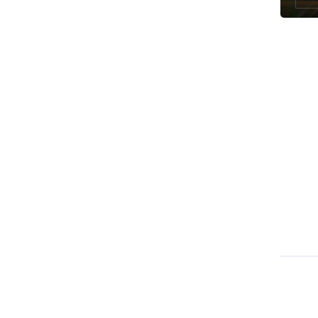
رئيس بلدية طهران يلتقي مع متولي
العتبة الحسينية ومحافظ كربلاء
تقرير مصور.. مراسم عزاء الأربعين بجوار
مكان استشهاد الإمام الشهيد
فريق طبي إيراني ينقذ حياة طفل عراقي
بأعجوبة+ فيديو
الشيخ قاسم: المقاومة مستمرة ما دام
الاحتلال موجودا
حمادة: إيران تشكل لاعبا رئيسا على
خارطة العالم
حشود مليونية تواصل مراسيم الزيارة
الأربعينية في كربلاء
اللجنة التجارية المشتركة بين إيران
وباكستان تبدأ أعمالها
بدء مسيرات إحياء زيارة الأربعين في