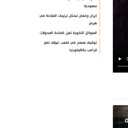
سعودية
إيران وعُمان تبحثان ترتيبات الملاحة في
هرمز
السوائل النانوية تعزز كفاءة المحولات
توقيف مسلح في ملعب غولف تابع
لترامب بكاليفورنيا
البرازيل تخفّض علاقاتها مع الأرجنتين
وتندد بتصعيد أميركي
علي السيد: صمت الحكومة يضعف موقف
لبنان
انخفاض حاد في مخزون الصواريخ
الأمريكية
العراق يعلن نجاح خطة زيارة الأربعين
رضائي: إيران جاهزة للدفاع عن سيادتها