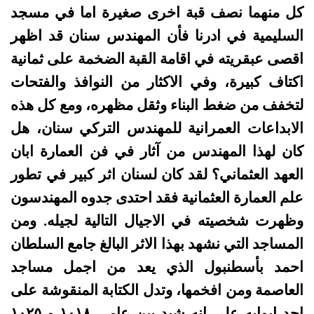
كل منهما نصف قبة اخرى صغيرة اما في مسجد
السليمية في ادرنا فأن المهندس سنان قد اظهر
اقصى عبقريته في اقامة القبة الضخمة‌ على ثمانية
اكتاف كبيرة، وفي الاكثار من النوافذ والفتحات
لتخفف من ضغط البناء وثقل مظهره، ومع كل هذه
الابداعات العمرانية للمهندس التركي سنان، هل
كان لهذا المهندس من آثار في فن العمارة ابان
العهد العثماني؟ لقد كان لسنان اثر كبير في تطور
علم العمارة العثمانية فقد احتدى جدوه المهندسون
وظهرت شخصيته في الاجيال التالية لجيله. ومن
المساجد التي نشهد بهذا الاثر البالغ جامع السلطان
احمد بأسطنبول الذي يعد من اجمل مساجد
العاصمة ومن افخمها، وتدل الكتابة المنقوشة على
احد ابوابه على انه شيد بين عامي ۱۰۱۸ و ۱۰۲٥