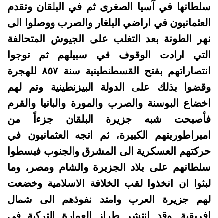
سلطانها في آسيا الصغرى ثم في البلقان وتقدم
العثمانيون في اراضي البلغار والصرب ووصلوا الى
نهر الطونة بعد التغلب على الجيوش المتحالفة
التي ارادت الوقوف في سبيلهم ثم توجوا
انتصاراتهم بفتح القسطنطينية سنة ۸٥۷ للهجرة
وقضوا بذلك على الدولة البيزنطينية وتم لهم
اخضاع البوسنة والصرب والمورة والبانيا والقرم
فأصبحت شبه جزيرة البلقان جزءاً من
امبراطوريتهم الكبيرة، ثم اتجه العثمانيون في
حركتهم العسكرية الى المشرق والجنوب فبسطوا
سلطانهم على بلاد الجزيرة والشام ومصر، وما
لبثوا ان اتخذوا لقب الخلافة الاسلامية وخضعت
لهم جزيرة العرب وامتد نفوذهم الى شمال
افريقية. وقد انتشر طراز العمارة التركية في