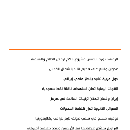
آخر الأخبار
الأكثر مشاهدة
الزعبي: ثورة الحسين مشروع دائم لرفض الظلم والهيمنة
عدوان واسع على مخيم قلنديا شمال القدس
دول عربية تشيد بإنجاز علمي إيراني
القوات اليمنية تعلن استهداف ناقلة نفط سعودية
إيران وعُمان تبحثان ترتيبات الملاحة في هرمز
السوائل النانوية تعزز كفاءة المحولات
توقيف مسلح في ملعب غولف تابع لترامب بكاليفورنيا
البرازيل تخفّض علاقاتها مع الأرجنتين وتندد بتصعيد أميركي