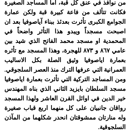
من نوافذ في عنق كل قبة، اما المساجد الصغيرة
فكانت تتألف من فاعة كبيرة قبة ولكن عمارة
الجوامع الكبرى تأثرت بعدئذ ببناء آياصوفيا بعد ان
اصبحت مسجداً ويبدو هذا التأثر واضحاً في
المحمدية او مسجد محمد الفاتح الذي شيد بين
عامي ۸٦۷ و ۸۷۳ للهجرة، وهذا المسجد مع تأثره
بعمارة اياصوفيا وثيق الصلة بكل الاساليب
العمرانية التي عرفها الترك منذ العصر السلجوقي.
ومن المساجد التركية التي تأثرت بعمارة اياصوفيا
مسجد السلطان بايزيد الثاني الذي بناه المهندس
خير الدين في اوائل القرن العاشر ولهذا المسجد
رواقان جانبيان على كل منهما اربع قباب صغيرة
وله منارتان ممشوقتان انحدر شكلهما من المآذن
السلجوقية
.