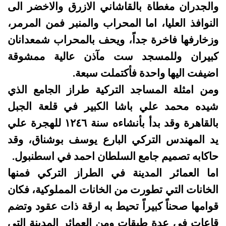
والجدران مغطاة بالقاشاني الازرق والاخضر الى
النوافذ العليا، اما المحراب والمنبر فمن المرمر،
وزخارفها فاخرة جداً، ويحف بالمحراب شمعدانان
كبيران وللمسجد ست مآذن عالية ممشوقة
اضيفت اليها واحدة فأكتملت سبعة
.
ومن امثلة المساجد التركية طراز الجامع الذي
شيده محمد علي باشا الكبير في قلعة الجبل
بالقاهرة وقد بدأ بأنشاءه سنة ۱۲٤٦ للهجرة علي
يد المهندس التركي البارع يوسف بوشناق، وقد
حاكابه تصميم جامع السلطان احمد في اسطنبول
.
اما العمائر المدينة في الطراز التركي فمنها
الخانات التي تطورت من الخانات المملوكية، فكان
قوامها صحناً كبيراً تحيط به ارقة ذات عقود وتضم
قاعات في عدة طبقات ومن العمائر المدينة التي