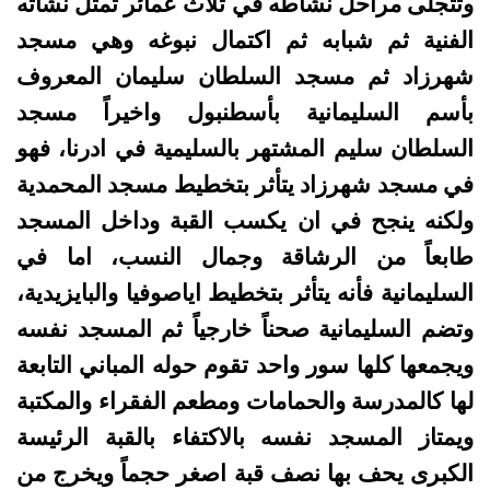
وتتجلى مراحل نشاطه في ثلاث عمائر تمثل نشأته
الفنية ثم شبابه ثم اكتمال نبوغه وهي مسجد
شهرزاد ثم مسجد السلطان سليمان المعروف
بأسم السليمانية بأسطنبول واخيراً مسجد
السلطان سليم المشتهر بالسليمية في ادرنا، فهو
في مسجد شهرزاد يتأثر بتخطيط مسجد المحمدية
ولكنه ينجح في ان يكسب القبة وداخل المسجد
طابعاً من الرشاقة وجمال النسب، اما في
السليمانية فأنه يتأثر بتخطيط اياصوفيا والبايزيدية،
وتضم السليمانية صحناً خارجياً ثم المسجد نفسه
ويجمعها كلها سور واحد تقوم حوله المباني التابعة
لها كالمدرسة والحمامات ومطعم الفقراء والمكتبة
ويمتاز المسجد نفسه بالاكتفاء بالقبة الرئيسة
الكبرى يحف بها نصف قبة اصغر حجماً ويخرج من