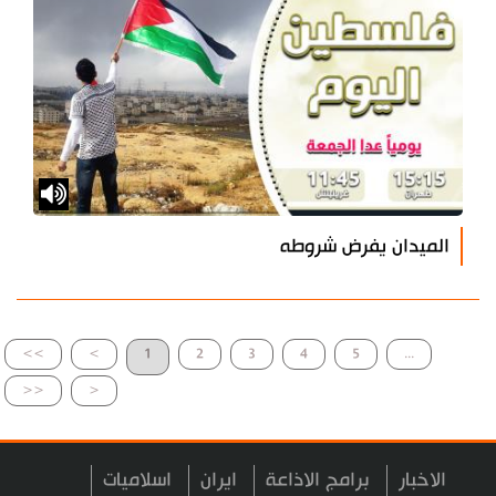
الميدان يفرض شروطه
>>
>
1
2
3
4
5
...
<<
<
الاخبار
برامج الاذاعة
ايران
اسلاميات