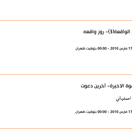
قعة(3)- روز واقعه
وة الاخيرة- آخرين دعوت
اصفهاني