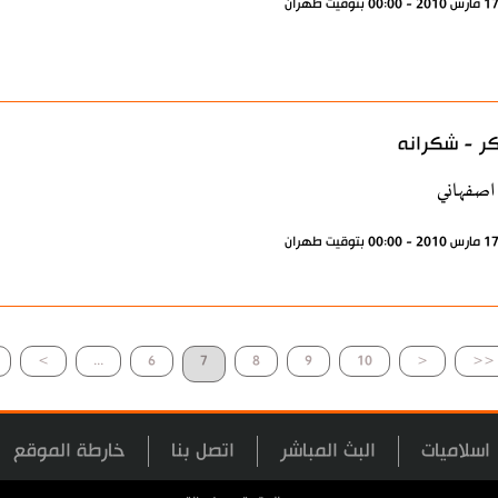
ر - شكرانه
اصفهاني
>
...
6
7
8
9
10
<
<<
اسلاميات
البث المباشر
اتصل بنا
خارطة الموقع