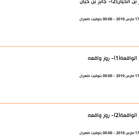
لحيان(2)- جابر بن حيان
قعة(1)- روز واقعه
قعة(2)- روز واقعه