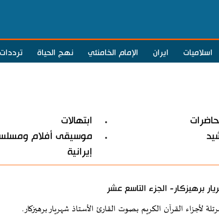
اسلاميات
ايران
الإمام الخامنئي
نهج الحياة
ترددات
حاضرات
ابتهالات
شيد
موسيقى أفلام ومسلسل
إيرانية
ار برهيزكار- الجزء التاسع عشر
رتلة لأجزاء القرآن الكريم بصوت القارئ الأستاذ شهريار برهيزكار.