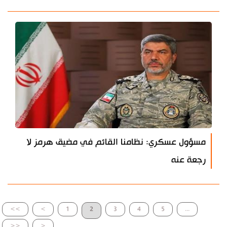
مسؤول عسكري: نظامنا القائم في مضيق هرمز لا
رجعة عنه
>>
>
1
2
3
4
5
...
<<
<