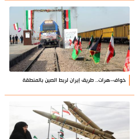
خواف–هرات.. طريق إيران لربط الصين بالمنطقة