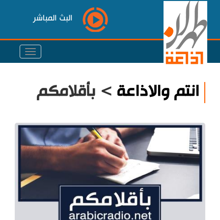
البث المباشر
انتم والاذاعة
> بأقلامكم